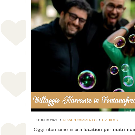
Villaggio Narrante in Fontanafr
30 LUGLIO 2022
•
NESSUN COMMENTO
•
LIVE BLOG
Oggi ritorniamo in una
location per matrimon