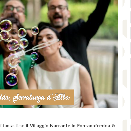
edda, Serralunga d’Alba
i
fantastica:
il Villaggio Narrante in Fontanafredda &