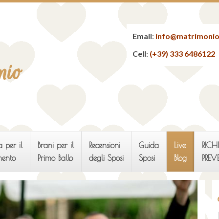
Email
:
info@matrimonio
Cell
:
(+39) 333 6486122
nio
 per il
Brani per il
Recensioni
Guida
Live
RICHI
mento
Primo Ballo
degli Sposi
Sposi
Blog
PREV