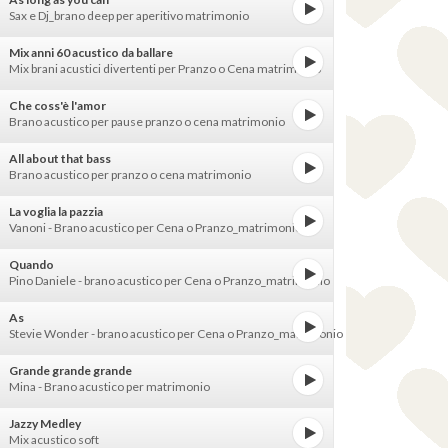
Sax e Dj_brano deep per aperitivo matrimonio
Mix anni 60 acustico da ballare
Mix brani acustici divertenti per Pranzo o Cena matrimonio
Che coss'è l'amor
Brano acustico per pause pranzo o cena matrimonio
All about that bass
Brano acustico per pranzo o cena matrimonio
La voglia la pazzia
Vanoni - Brano acustico per Cena o Pranzo_matrimonio
Quando
Pino Daniele - brano acustico per Cena o Pranzo_matrimonio
As
Stevie Wonder - brano acustico per Cena o Pranzo_matrimonio
Grande grande grande
Mina - Brano acustico per matrimonio
Jazzy Medley
Mix acustico soft