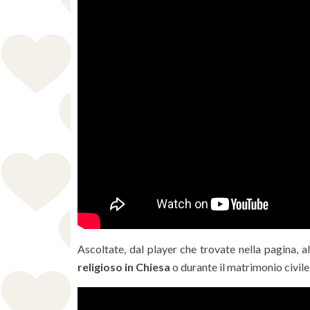
Ascoltate, dal player che trovate nella pagina, a
religioso in Chiesa
o durante il matrimonio civile