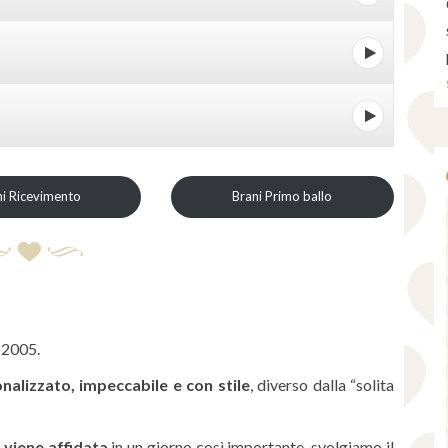
ni Ricevimento
Brani Primo ballo
 2005.
nalizzato, impeccabile e con stile
, diverso dalla “solita
 viene affidata
in un giorno così importante, svolgiamo il