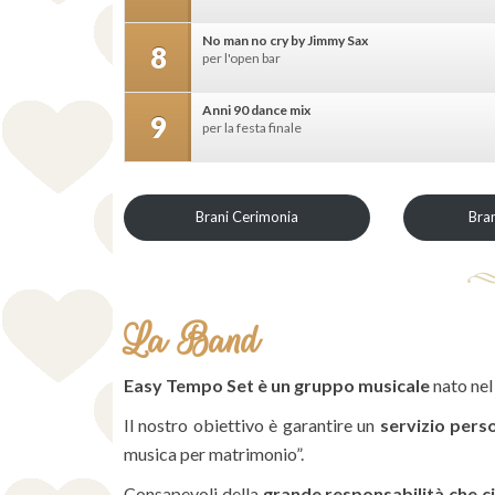
No man no cry by Jimmy Sax
8
per l'open bar
Anni 90 dance mix
9
per la festa finale
Brani Cerimonia
Bra
La Band
Easy Tempo Set è un gruppo musicale
nato nel
Il nostro obiettivo è garantire un
servizio perso
musica per matrimonio”.
Consapevoli della
grande responsabilità che ci