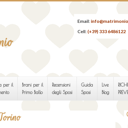
Email
:
info@matrimonio
Cell
:
(+39) 333 6486122
nio
 per il
Brani per il
Recensioni
Guida
Live
RICHI
mento
Primo Ballo
degli Sposi
Sposi
Blog
PREV
Torino