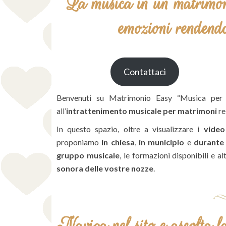
La musica
in un
matrimo
emozioni rendendol
Contattaci
Benvenuti su Matrimonio Easy “Musica per 
all’
intrattenimento musicale per matrimoni
rel
In questo spazio, oltre a visualizzare i
video
proponiamo
in chiesa
,
in municipio
e
durante 
gruppo musicale
, le formazioni disponibili e a
sonora delle vostre nozze
.
Naviga nel sito e ascolta l