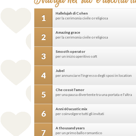
Hallelujah di Cohen
1
per la cerimonia civile o religiosa
Amazing grace
2
per la cerimonia civile o religiosa
Smooth operator
3
per un inizio aperitivo soft
Jubel
4
per annunciare l'ingresso degli sposi in location
Che cossè l'amor
5
per una pausa divertente tra una portata e l'altra
Anni 60 acustic mix
6
per coinvolgere tutti gli invitati
A thousand years
7
per un primo ballo romantico