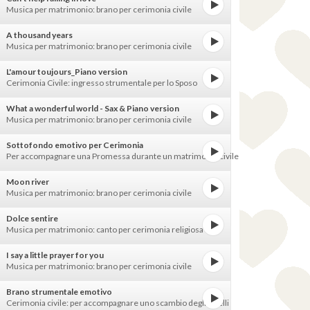
Musica per matrimonio: brano per cerimonia civile
A thousand years
Musica per matrimonio: brano per cerimonia civile
L'amour toujours_Piano version
Cerimonia Civile: ingresso strumentale per lo Sposo
What a wonderful world - Sax & Piano version
Musica per matrimonio: brano per cerimonia civile
Sottofondo emotivo per Cerimonia
Per accompagnare una Promessa durante un matrimonio civile
Moon river
Musica per matrimonio: brano per cerimonia civile
Dolce sentire
Musica per matrimonio: canto per cerimonia religiosa
I say a little prayer for you
Musica per matrimonio: brano per cerimonia civile
Brano strumentale emotivo
Cerimonia civile: per accompagnare uno scambio degli Anelli