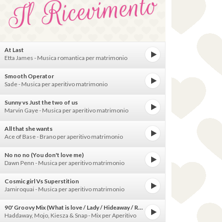
At Last
Etta James - Musica romantica per matrimonio
Smooth Operator
Sade - Musica per aperitivo matrimonio
Sunny vs Just the two of us
Marvin Gaye - Musica per aperitivo matrimonio
All that she wants
Ace of Base - Brano per aperitivo matrimonio
No no no (You don't love me)
Dawn Penn - Musica per aperitivo matrimonio
Cosmic girl Vs Superstition
Jamiroquai - Musica per aperitivo matrimonio
90' Groovy Mix (What is love / Lady / Hideaway / Rythm is a dancer)
Haddaway, Mojo, Kiesza & Snap - Mix per Aperitivo